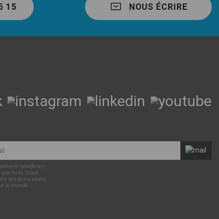
5 15
NOUS ÉCRIRE
tter et bénéficiez
 une fois). Vous
ant des bons plans
ut le monde.