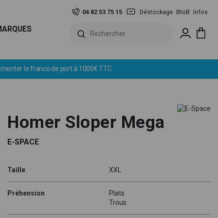
04 82 53 75 15
Déstockage
BtoB
Infos
MARQUES
Homer Sloper Mega
E-SPACE
Taille
XXL
Préhension
Plats
Trous