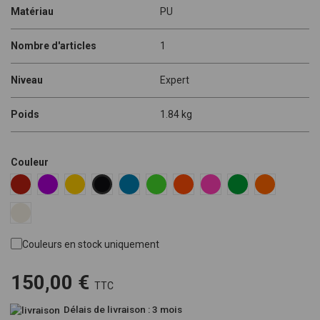
Matériau
PU
Nombre d'articles
1
Niveau
Expert
Poids
1.84 kg
Couleur
Red RAL 3020
Violet RAL 4008
Yellow Pantone 116C
Blue RAL 5015
Fluoro Green Pantone 802C
Fluoro Orange Pantone 805C
Fluoro Pink Pantone 80
Green US 16-16
Orange US 
Black RAL 9005
White RAL 9010
Couleurs en stock uniquement
150,00 €
TTC
Délais de livraison : 3 mois