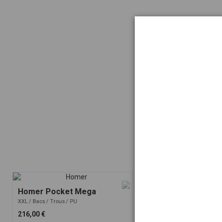
Homer Pocket Mega
Fuego screw ons 2
XXL
Bacs
Trous
PU
L
Trous
PU
216,00 €
252,00 €