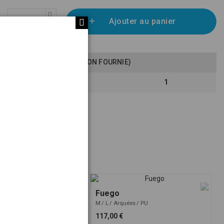
Ajouter au panier
VISSERIE ADAPTÉE (NON FOURNIE)
Vis CHC 70mm
1
ocket Mega
Fuego
rous
PU
M
L
Arquées
PU
117,00 €
6,00 €