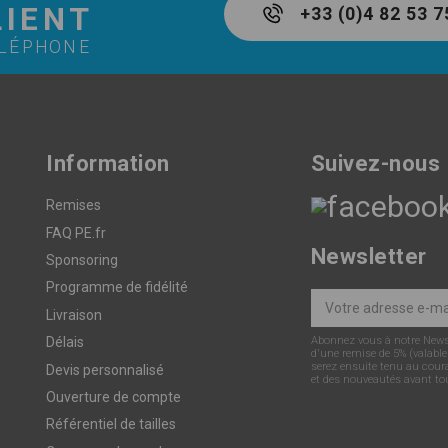
LIENT
+33 (0)4 82 53 7
ÉLÉPHONE
Information
Suivez-nous
Remises
FAQ PE.fr
Newsletter
Sponsoring
Programme de fidélité
Livraison
Abonnez vous à notre Newsle
Délais
d'une remise de 5% (valable
serez ensuite tenu au cour
Devis personnalisé
et des nouveautés avant to
Ouverture de compte
Référentiel de tailles