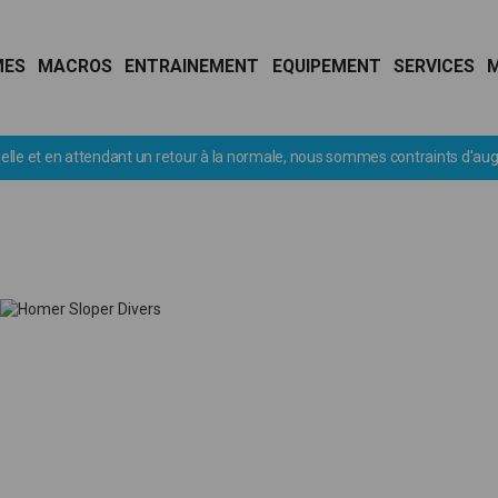
MES
MACROS
ENTRAINEMENT
EQUIPEMENT
SERVICES
nous sommes contraints d'augmenter le franco de port à 1000€ TTC