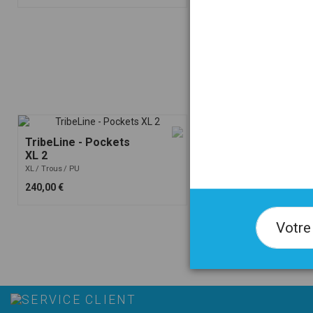
TribeLine - Pockets
Steroids
XL 2
XL
XXL
Plats
Règles
PE
XL
Trous
PU
264,00 €
240,00 €