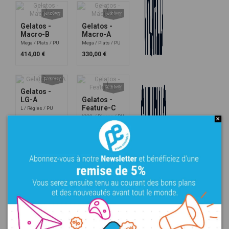
Gelatos -
Gelatos -
Macro-B
Macro-A
Mega
Plats
PU
Mega
Plats
PU
414,00 €
330,00 €
Gelatos -
LG-A
Gelatos -
Feature-C
L
Règles
PU
XXXL
Pinces
PU
114,00 €
150,00 €
Gelatos -
Gelatos -
Feature-B
Feature-A
XXL
Pinces
PU
XXXL
Pinces
PU
204,00 €
177,00 €