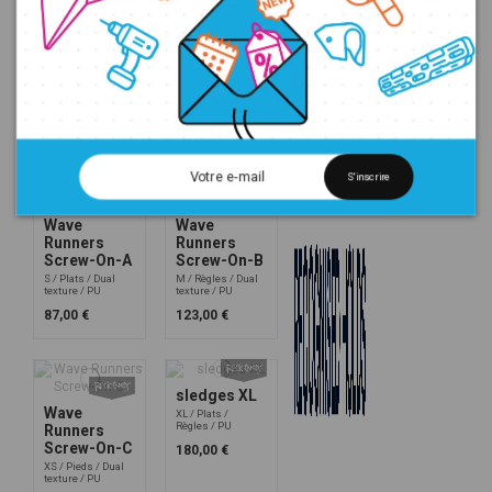
Wave
Wave
Runners XL-
Runners LG-
A
A
XL
Plats
Dual
L
Règles
Dual
texture
PU
texture
PU
186,00 €
156,00 €
S'inscrire
Wave
Wave
Runners
Runners
Screw-On-A
Screw-On-B
S
Plats
Dual
M
Règles
Dual
texture
PU
texture
PU
87,00 €
123,00 €
sledges XL
Wave
XL
Plats
Règles
PU
Runners
Screw-On-C
180,00 €
XS
Pieds
Dual
texture
PU