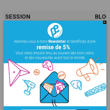
BLOCPARTY
MOUGINS
Date :
11/2025
Fourniture :
construction de mur, matelas de réception, KilterBoard,
prises, volumes, visserie