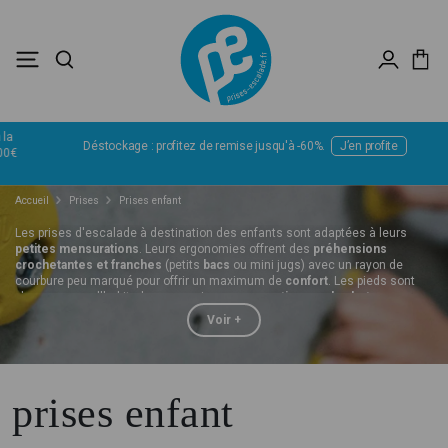
Déstockage : profitez de remise jusqu'à -60%.
J’en profite
Accueil
Prises
Prises enfant
Les prises d'escalade à destination des enfants sont adaptées à leurs
petites mensurations
. Leurs ergonomies offrent des
préhensions
crochetantes et franches
(petits
bacs
ou mini jugs) avec un rayon de
courbure peu marqué pour offrir un maximum de
confort
. Les pieds sont
plus gros que d'habitude pour envisager une
pratique en basket
.
Voir +
Vous vous demandez comment sélectionner des prises,
c’est par là
. Vous
souhaitez savoir comment les positionner,
lisez cette article
.
prises enfant