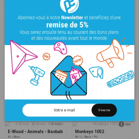
Monkeys - 1053
E-Series Rhino - Rhino 9
L
Bacs
PU
L
XL
Bacs
PE
102,00 €
209,00 €
E-Wood - Animals - Sophie
E-Wood - Animals -
Poulpito
XL
Bois
XL
Bois
800,00 €
831,00 €
E-Wood - Animals - Kaa
E-Wood - Animals - Babar
XL
Bois
XL
Bois
684,00 €
675,00 €
S'inscrire
E-Wood - Animals - Baobab
Monkeys 1052
XL
Bois
M
L
Bacs
PU