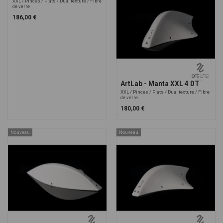
XXL
Pinces
Plats
Dual texture
Fibre
de verre
186,00 €
ArtLab - Manta XXL 4 DT
XXL
Pinces
Plats
Dual texture
Fibre
de verre
180,00 €
Nouveau
Nouveau