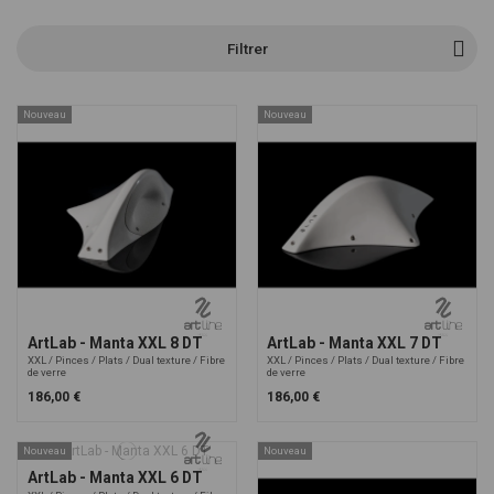
avec option dual texture : composé d'une partie glissante et une partie
adhérente pour une escalade technique
Filtrer
Si besoin, nous pouvons vous aider à faire votre sélection grâce à notre
formulaire de devis personnalisé.
Nouveau
Nouveau
ArtLab - Manta XXL 8 DT
ArtLab - Manta XXL 7 DT
XXL
Pinces
Plats
Dual texture
Fibre
XXL
Pinces
Plats
Dual texture
Fibre
de verre
de verre
186,00 €
186,00 €
Nouveau
Nouveau
ArtLab - Manta XXL 6 DT