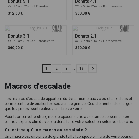
Donuts 5.1
Donuts 4.1
XXL
Plats
Trous
Fibre de verre
XXL
Plats
Trous
Fibre de verre
312,00 €
360,00 €
Donuts 3.1
Donuts 2.1
XXL
Plats
Trous
Fibre de verre
XXL
Plats
Trous
Fibre de verre
360,00 €
360,00 €
1
2
3
…
13
Macros d'escalade
Les macros d’escalade apportent du dynamisme aux voies et aux blocs et
permettent de diversifier les session de grimpe. Ces éléments, plus larges
que les prises, sont réalisés en fibre de verre.
Pour faciliter votre choix, nous proposons une
assistance personnalisée
par nos experts afin de vous aider à faire votre sélection selon vos besoins.
Qu'est-ce qu'une macro en escalade ?
Une macro est une prise de grande taille fabriquée en fibre de verre pour un