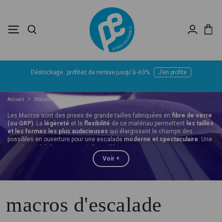
Déstockage : profitez de remise jusqu'à -60%.
J’en profite
Accueil
Macros
Filtrer
Les Macros sont des prises de grande tailles fabriquées en
fibre de verre
(ou GRP)
. La
légèreté
et la
flexibilité
de ce matériau permettent
les tailles
et les formes les plus audacieuses
qui élargissent le champs des
possibles en ouverture pour une escalade
moderne et spectaculaire
. Une
grande variété de macros est disponible parmi :
Voir +
toutes les tailles : de L à Mega
Voir le référentiel
toutes les préhensions : des plats ou des pinces mais aussi des trous
Voir plus
macros d'escalade
en fibre de verre
Voir plus