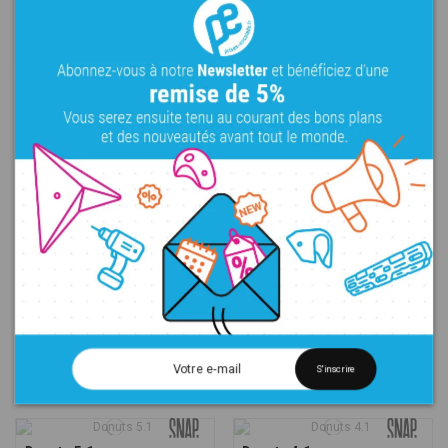
Fresh Quarters - 757
Good Joy GRP - G-3
XXL
Règles
Bois
Fibre de verre
XXL
Bacs
Fibre de verre
198,00 €
210,00 €
Good Joy GRP - G-2
Good Joy GRP - G-1
XXL
Bacs
Fibre de verre
XXL
Bacs
Fibre de verre
204,00 €
204,00 €
Donuts 9.1
Donuts 8.1
XXL
Plats
Trous
Fibre de verre
XXL
Plats
Trous
Fibre de verre
288,00 €
288,00 €
Donuts 7.1
Donuts 6.1
XXL
Plats
Trous
Fibre de verre
XXL
Plats
Trous
Fibre de verre
S'inscrire
288,00 €
288,00 €