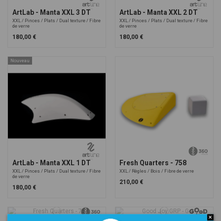
ArtLab - Manta XXL 3 DT
ArtLab - Manta XXL 2 DT
XXL
Pinces
Plats
Dual texture
Fibre
XXL
Pinces
Plats
Dual texture
Fibre
de verre
de verre
180,00 €
180,00 €
Nouveau
ArtLab - Manta XXL 1 DT
Fresh Quarters - 758
XXL
Pinces
Plats
Dual texture
Fibre
XXL
Règles
Bois
Fibre de verre
de verre
210,00 €
180,00 €