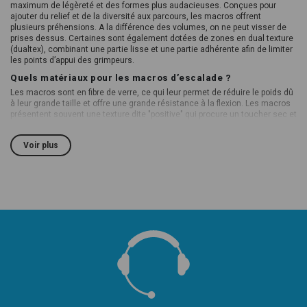
maximum de légèreté et des formes plus audacieuses. Conçues pour
ajouter du relief et de la diversité aux parcours, les macros offrent
plusieurs préhensions. A la différence des volumes, on ne peut visser de
prises dessus. Certaines sont également dotées de zones en dual texture
(dualtex), combinant une partie lisse et une partie adhérente afin de limiter
les points d’appui des grimpeurs.
Quels matériaux pour les macros d’escalade ?
Les macros sont en fibre de verre, ce qui leur permet de réduire le poids dû
à leur grande taille et offre une grande résistance à la flexion. Les macros
présentent souvent une texture dite "positive" qui procure un toucher sec et
abrasif, moins susceptible de s’encrasser par rapport aux prises en
polyester ou polyuréthane, qui ont une texture négative.
Voir plus
Pourquoi utiliser des macros pour votre mur ?
Les macros sont conçus pour maximiser l’expérience de grimpe en
apportant un relief dynamique aux murs d’escalade. La légèreté et la
flexibilité de la fibre de verre permettent des tailles et des formes les plus
audacieuses qui élargissent le champ des possibles en ouverture pour une
escalade moderne et spectaculaire, très adaptée aux espaces de bloc.
Comme pour les volumes, leur utilisation apporte de la qualité à l’ouverture
mais s’accompagne d’un coût supérieur.
Comment choisir vos macros d’escalade ?
Pour choisir vos macros, plusieurs données sont à prendre en compte,
comme la difficulté des parcours et les grimpeurs visés. Sur notre site web,
vous trouverez un large choix de macros adaptées à différents types de
murs et de surfaces. Nos experts sont à votre disposition pour vous aider à