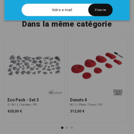
S'inscrire
Dans la même catégorie
Eco Pack - Set 3
Donuts 4
S
M
L
Variées
PE
M
L
Plats
Trous
PU
420,00 €
312,00 €