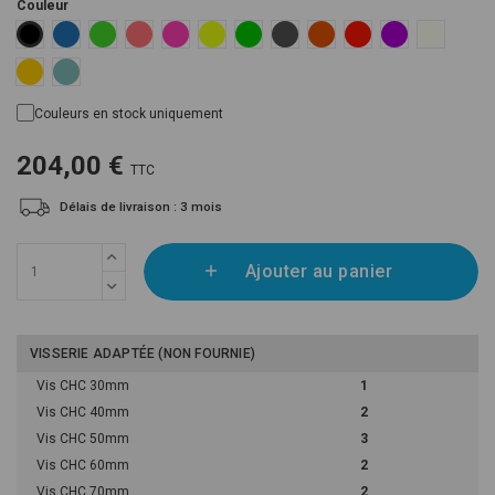
Couleur
Blue RAL 5015
Fluoro Green Pantone 802C
Fluoro Orange Pantone 805C
Fluoro Pink Pantone 806C
Fluoro Yellow RAL 1026
Green RAL 6002
Grey RAL 7001
Orange RAL 2004
Red RAL 3020
Violet RAL 4008
White RAL
Black RAL 9005
Yellow Pantone 116C
Blue Mint RAL 6027
Couleurs en stock uniquement
204,00 €
TTC
Délais de livraison : 3 mois
Ajouter au panier
VISSERIE ADAPTÉE (NON FOURNIE)
Vis CHC 30mm
1
Vis CHC 40mm
2
Vis CHC 50mm
3
Vis CHC 60mm
2
Vis CHC 70mm
2