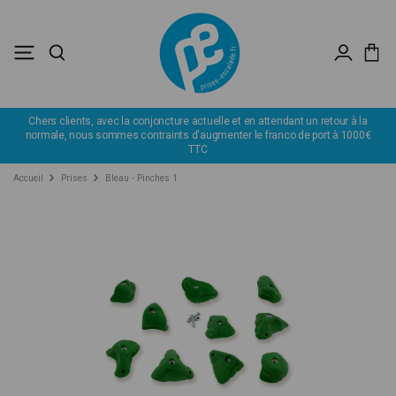
Chers clients, avec la conjoncture actuelle et en attendant un retour à la
normale, nous sommes contraints d'augmenter le franco de port à 1000€
TTC
Accueil
Prises
Bleau - Pinches 1