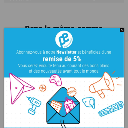
Dans la même gamme
Bleau - Jugs Edges 2
Bleau - Incut Edges 1
L
Bacs
Règles
PE
M
Règles
PE
126,00 €
120,00 €