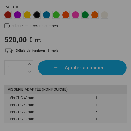
Couleur
Red RAL 3020
Violet RAL 4008
Yellow Pantone 116C
Blue RAL 5015
Fluoro Green Pantone 802C
Fluoro Orange Pantone 805C
Fluoro Pink Pantone 806C
Green US 16-16
Orange US 14-01
White RAL 9010
Black RAL 9005
Couleurs en stock uniquement
520,00 €
TTC
Délais de livraison : 3 mois
Ajouter au panier
VISSERIE ADAPTÉE (NON FOURNIE)
Vis CHC 40mm
1
Vis CHC 50mm
2
Vis CHC 70mm
6
Vis CHC 90mm
1