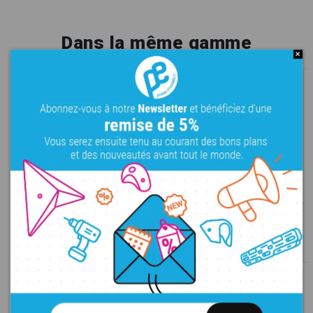
Dans la même gamme
Flame - Edges
Flame - Tubes 2
M
Règles
PU
L
Bacs
PU
274,00 €
522,00 €