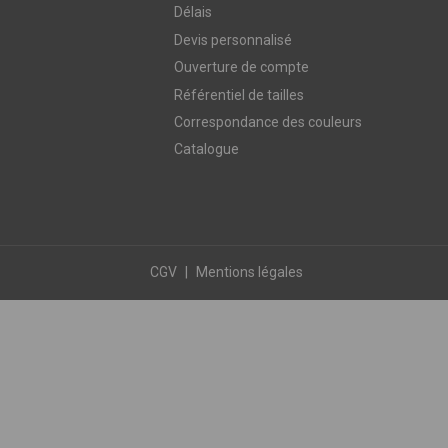
Délais
Devis personnalisé
Ouverture de compte
Référentiel de tailles
Correspondance des couleurs
Catalogue
CGV
|
Mentions légales