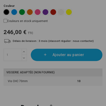
Couleur
Blue 13-01
Green 16-16
Orange 14-01
Pink 11-26
Purple 07-13
Red 11-12
White 12-01
Yellow 15-12
Black 18-01
Couleurs en stock uniquement
246,00 €
TTC
Délais de livraison : 3 mois (réassort régulier : nous contacter)
Ajouter au panier
VISSERIE ADAPTÉE (NON FOURNIE)
Vis CHC 70mm
10