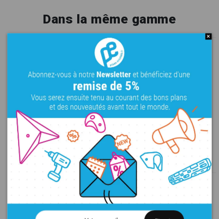
Dans la même gamme
Dune 2
Dune 7
XXL
Pinces
Fibre de verre
XXXL
Pinces
Fibre de verre
209,00 €
279,00 €