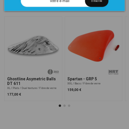
S'inscrire
Dans la même catégorie
Ghostline Asymetric Balls
Spartan - GRP 5
DT 611
XXL
Bacs
Fibre de verre
XL
Plats
Dual texture
Fibre de verre
159,00 €
177,00 €