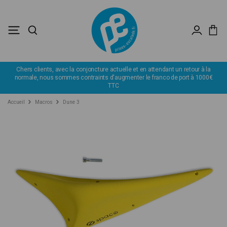
ers clients, avec la conjoncture actuelle et en attendant un retour à la
D
male, nous sommes contraints d'augmenter le franco de port à 1000€
TTC
Accueil
Macros
Dune 3