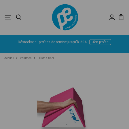
Déstockage : profitez de remise jusqu'à -60%.
J’en profite
Accueil
Volumes
Prisms 04N