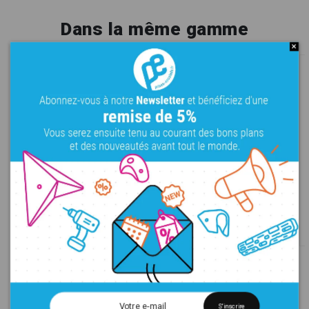
Dans la même gamme
Prisms 04A
Prisms 04B
XL
Bois
Dual texture
XL
Bois
Dual texture
390,00 €
390,00 €
S'inscrire