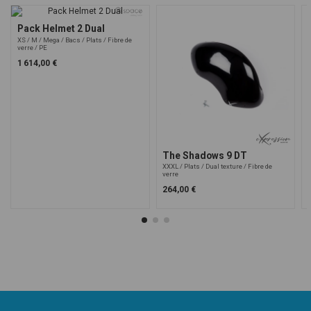
Pack Helmet 2 Dual
XS
M
Mega
Bacs
Plats
Fibre de
verre
PE
1 614,00 €
The Shadows 9 DT
XXXL
Plats
Dual texture
Fibre de
verre
264,00 €