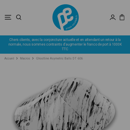
a
Déstockage : profitez de remise jusqu'à -60%.
J’en profite
0€
Accueil
Macros
Ghostline Asymetric Balls DT 606