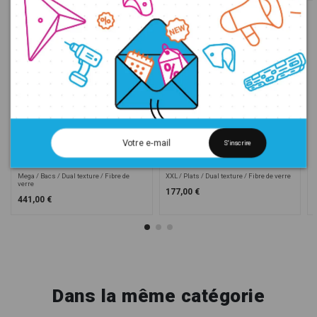
S'inscrire
Ghostline - Bestsellers 624
Ghostline Asymetric Balls
DT
DT 612
Mega
Bacs
Dual texture
Fibre de
XXL
Plats
Dual texture
Fibre de verre
verre
177,00 €
441,00 €
Dans la même catégorie