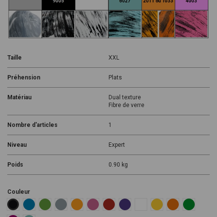
Taille
XXL
Préhension
Plats
Matériau
Dual texture
Fibre de verre
Nombre d'articles
1
Niveau
Expert
Poids
0.90 kg
Couleur
Blue RAL 5015
Green RAL 6018
Grey RAL 7001
Orange RAL 1033
Pink RAL 4003
Red RAL 3000
Violet S4050-R60B/M
White
Yellow RAL 1018
Dark Orange RA
Dark Gree
Black RAL 9005