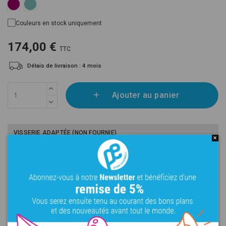
Violet RAL 4008
Blue Mint RAL 6027
Couleurs en stock uniquement
174,00 €
TTC
Délais de livraison : 4 mois
Ajouter au panier
VISSERIE ADAPTÉE (NON FOURNIE)
Vis VBA 50mm
4
Dans la même gamme