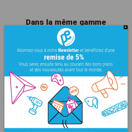
Dans la même gamme
E-Series - Cube 8
E-Series - Cube 9
XXXL
Plats
Fibre de verre
XXXL
Plats
Fibre de verre
278,00 €
334,00 €