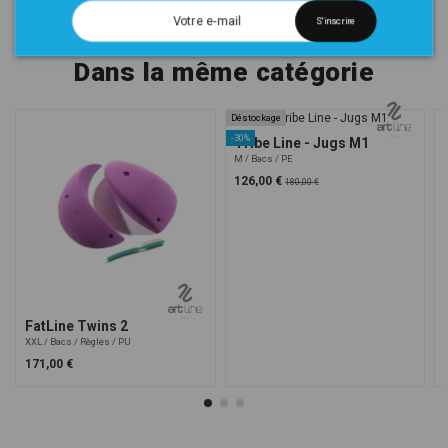
S'inscrire
Dans la même catégorie
Déstockage
-30%
Tribe Line - Jugs M1
M
Bacs
PE
126,00 €
180,00 €
FatLine Twins 2
XXL
Bacs
Règles
PU
171,00 €