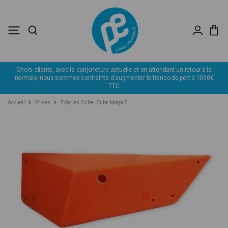
ts, avec la conjoncture actuelle et en attendant un retour à la
Déstockage
us sommes contraints d'augmenter le franco de port à 1000€
TTC
Accueil
Prises
E-Series Cube- Cube Mega 5