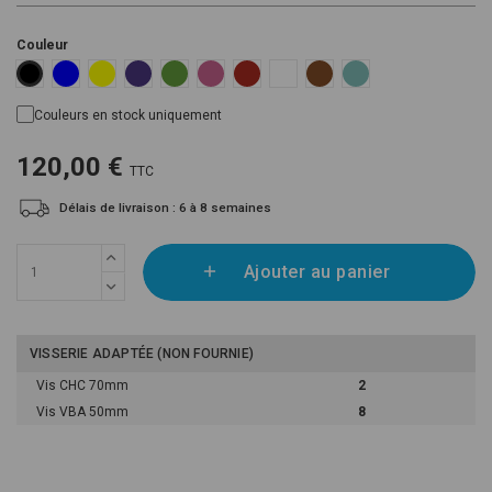
Couleur
Blue RAL 5015
Yellow RAL 1018
Violet S4050-R60B/M
Green RAL 6018
Pink RAL 4003
Red RAL 3000
White
Brown RAL 8003
Blue Mint RAL 6027
Black RAL 9005
Couleurs en stock uniquement
120,00 €
TTC
Délais de livraison : 6 à 8 semaines
Ajouter au panier
VISSERIE ADAPTÉE (NON FOURNIE)
Vis CHC 70mm
2
Vis VBA 50mm
8