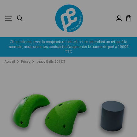
Chers clients, avec la conjoncture actuelle et en attendant un retour à la
normale, nous sommes contraints d'augmenter le franco de port à 1000€
TTC
Accueil
Prises
Juggy Balls 303 DT