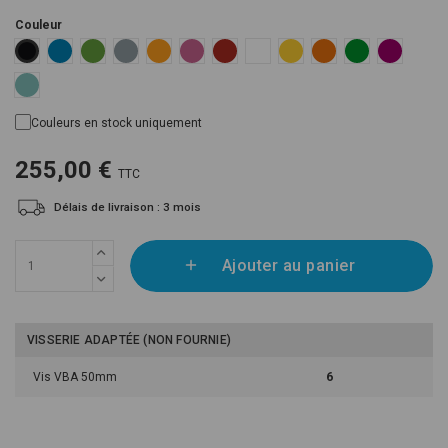
Couleur
Blue RAL 5015
Green RAL 6018
Grey RAL 7001
Orange RAL 1033
Pink RAL 4003
Red RAL 3000
White
Yellow RAL 1018
Dark Orange RAL 2011
Dark Green RAL
Violet RAL
Black RAL 9005
US Violet S4050-R60B/M
Blue Mint RAL 6027
Couleurs en stock uniquement
255,00 €
TTC
Délais de livraison : 3 mois
Ajouter au panier
VISSERIE ADAPTÉE (NON FOURNIE)
Vis VBA 50mm
6