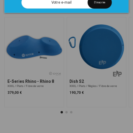
S'inscrire
Dans la même catégorie
E-Series Rhino - Rhino 8
Dish S2
XXXL
Plats
Fibre de verre
XXXL
Plats
Règles
Fibre de verre
379,00 €
190,70 €