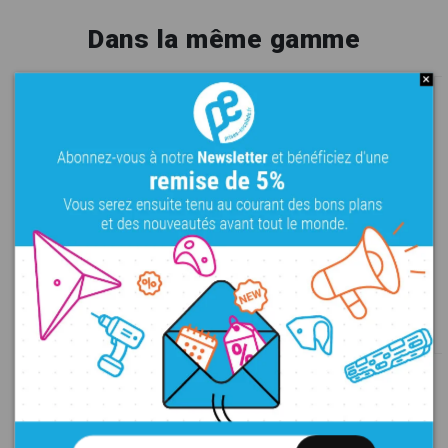
Dans la même gamme
Big Bean 1
Big Bean 2
XXL
Bacs
Règles
PU
XXXL
Bacs
Règles
PU
105,00 €
195,00 €