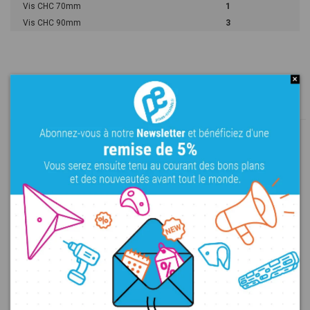
Vis CHC 70mm
1
Vis CHC 90mm
3
Dans la même gamme
Fresh Line - Mini Jugs 1
Fresh Line - Edges 2
M
Bacs
PE
M
L
Règles
PE
150,00 €
156,00 €