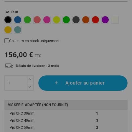
Couleur
Blue RAL 5015
Fluoro Green Pantone 802C
Fluoro Orange Pantone 805C
Fluoro Pink Pantone 806C
Fluoro Yellow RAL 1026
Green RAL 6002
Grey RAL 7001
Orange RAL 2004
Red RAL 3020
Violet RAL 4008
White RAL
Black RAL 9005
Yellow Pantone 116C
Blue Mint RAL 6027
Couleurs en stock uniquement
156,00 €
TTC
Délais de livraison : 3 mois
Ajouter au panier
VISSERIE ADAPTÉE (NON FOURNIE)
Vis CHC 30mm
1
Vis CHC 40mm
3
Vis CHC 50mm
2