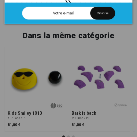
S'inscrire
Dans la même catégorie
Kids Smiley 1010
Bark is back
XL
Bacs
PU
M
Bacs
PE
81,00 €
81,00 €