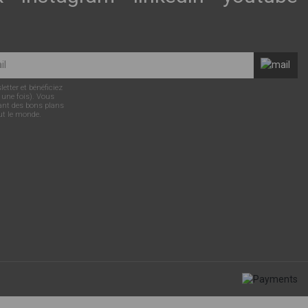
tter et bénéficiez
 une fois). Vous
ant des bons plans
ut le monde.