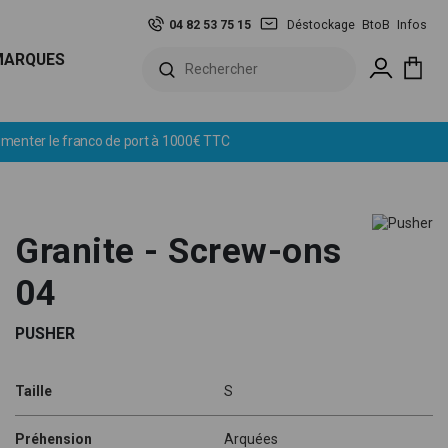
04 82 53 75 15
Déstockage
BtoB
Infos
MARQUES
Granite - Screw-ons
04
PUSHER
Taille
S
Préhension
Arquées