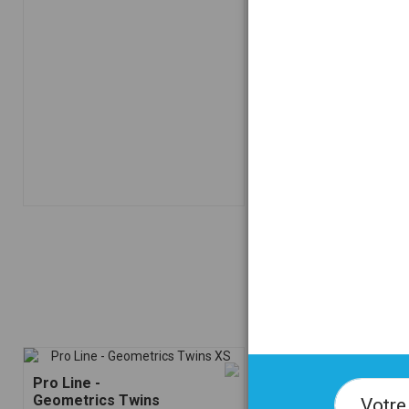
Granite - Screw-on
17
XL
Règles
PU
144,00 €
Pro Line -
Small Beans 3
Geometrics Twins
M
L
Arquées
Plats
TP