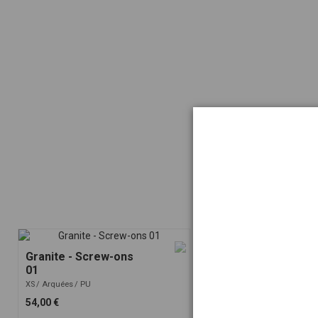
Granite - Screw-ons
01
XS
Arquées
PU
54,00 €