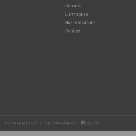
Conseils
L'entreprise
Nos réalisations
Contact
©
Prises-escalade.fr
-
Tous droits réservés.
-