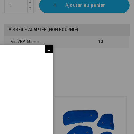
Ajouter au panier
VISSERIE ADAPTÉE (NON FOURNIE)
Vis VBA 50mm
10
Volume 6
PU