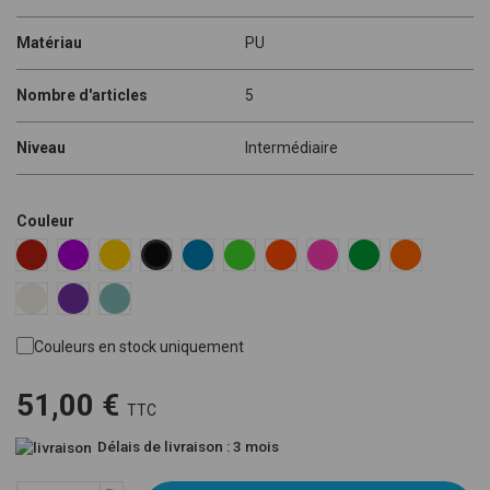
Matériau
PU
Nombre d'articles
5
Niveau
Intermédiaire
Couleur
Red RAL 3020
Violet RAL 4008
Yellow Pantone 116C
Blue RAL 5015
Fluoro Green Pantone 802C
Fluoro Orange Pantone 805C
Fluoro Pink Pantone 80
Green US 16-16
Orange US 
Black RAL 9005
White RAL 9010
US Violet Pantone 267U
Blue Mint RAL 6027
Couleurs en stock uniquement
51,00 €
TTC
Délais de livraison : 3 mois