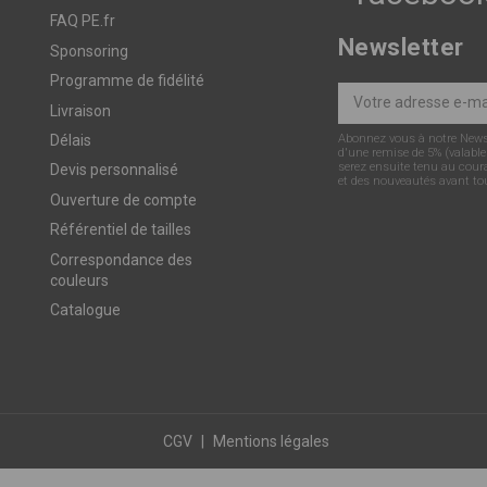
FAQ PE.fr
Newsletter
Sponsoring
Programme de fidélité
Livraison
Abonnez vous à notre Newsle
Délais
d'une remise de 5% (valable
serez ensuite tenu au cour
Devis personnalisé
et des nouveautés avant to
Ouverture de compte
Référentiel de tailles
Correspondance des
couleurs
Catalogue
CGV
|
Mentions légales