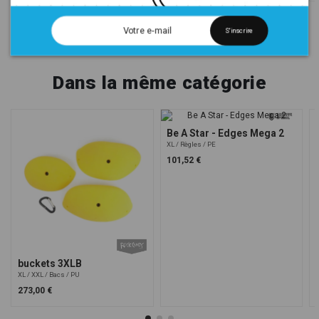
S'inscrire
Dans la même catégorie
Be A Star - Edges Mega 2
XL
Règles
PE
101,52 €
buckets 3XLB
XL
XXL
Bacs
PU
273,00 €