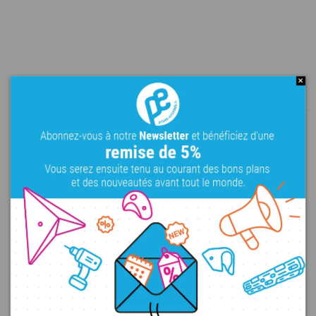
Dans la même gamme
TribeLine - Pockets XXL3
Tribe Line - Jugs L4
DT
L
Bacs
PE
XXL
Trous
PU
192,00 €
93,00 €