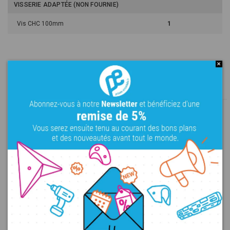
VISSERIE ADAPTÉE (NON FOURNIE)
Vis CHC 100mm
1
Dans la même gamme
Gneiss Blocked Jugs A
Gneiss Hood Slopers B
XL
Bacs
PU
XL
Plats
PU