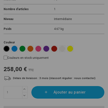
Nombre d'articles
1
Niveau
Intermédiaire
Poids
4.67 kg
Couleur
Blue 13-01
Green 16-16
Orange 14-01
Pink 11-26
Purple 07-13
Red 11-12
White 12-01
Yellow 15-12
Black 18-01
Couleurs en stock uniquement
258,00 €
TTC
Délais de livraison : 3 mois (réassort régulier : nous contacter)
Ajouter au panier