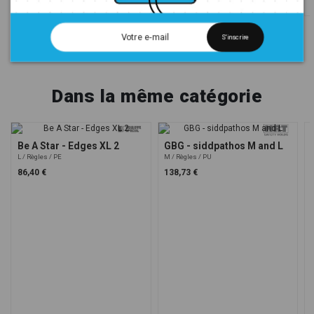
261,00 €
351,00 €
S'inscrire
Dans la même catégorie
Be A Star - Edges XL 2
GBG - siddpathos M and L
L
Règles
PE
M
Règles
PU
86,40 €
138,73 €