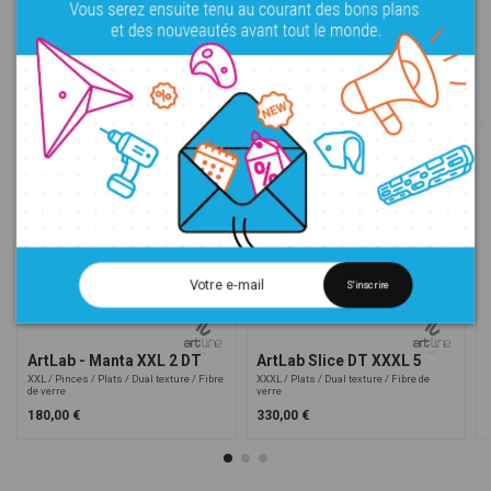
Dans la même gamme
S'inscrire
ArtLab - Manta XXL 2 DT
ArtLab Slice DT XXXL 5
XXL
Pinces
Plats
Dual texture
Fibre
XXXL
Plats
Dual texture
Fibre de
de verre
verre
d
180,00 €
330,00 €