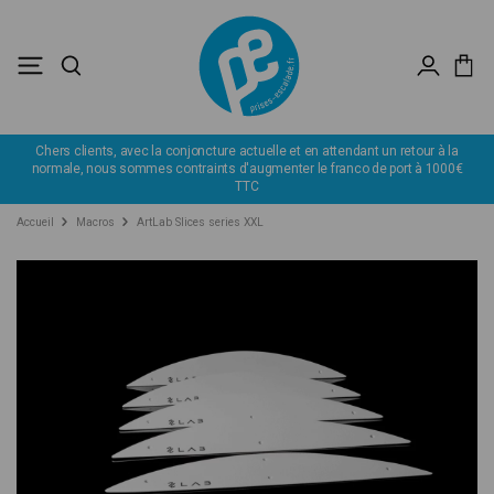
Chers clients, avec la conjoncture actuelle et en attendant un retour à la
normale, nous sommes contraints d'augmenter le franco de port à 1000€
TTC
Accueil
Macros
ArtLab Slices series XXL