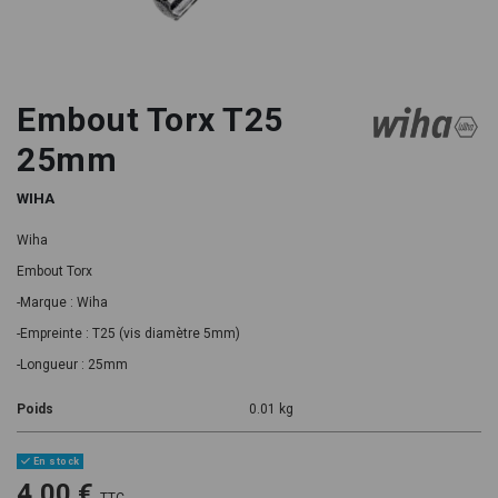
Embout Torx T25
25mm
WIHA
Wiha
Embout Torx
-Marque : Wiha
-Empreinte : T25 (vis diamètre 5mm)
-Longueur : 25mm
Poids
0.01 kg
En stock
4,00 €
TTC