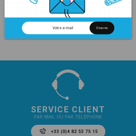
Embout Ø 8 mm L.89 - à
Embout Toospeed 50mm
l'unité
3,00 €
21,00 €
S'inscrire
SERVICE CLIENT
PAR MAIL OU PAR TÉLÉPHONE
+33 (0)4 82 53 75 15