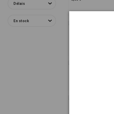
Délais
En stock
Couvercle de
protection 60 x 40
cm
7,00 €
Caisse pleine - 40 x
30 x 12 cm
11,00 €
Caisse ajourée - 60 x
40 x 32 cm