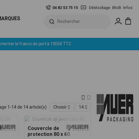
04 82 53 75 15
Déstockage
BtoB
Infos
MARQUES
age 1-14 de 14 article(s)
Choisir
14
2
Couvercle de
protection 80 x 60