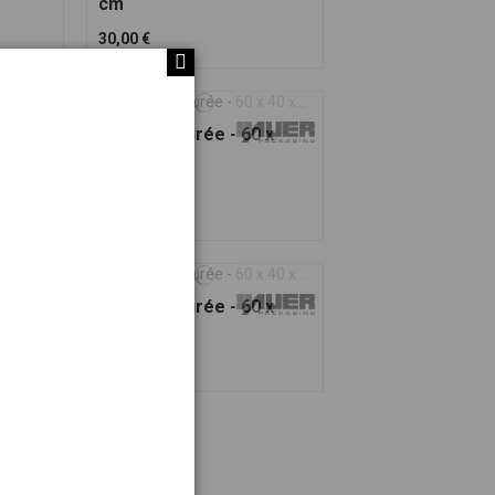
cm
30,00 €
-
Caisse ajourée - 60 x
40 x 7,5 cm
12,00 €
 x
Caisse ajourée - 60 x
40 x 22 cm
23,00 €