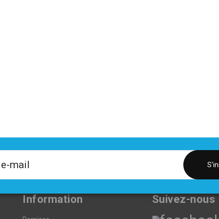
16,00 €
NT
+33 (0)4 82 53 7
ONE
S'in
Information
Suivez-nous