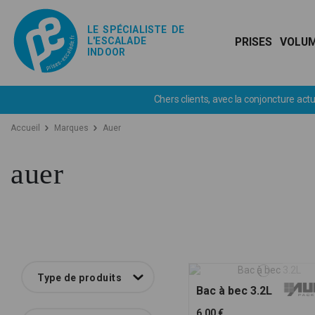
LE SPÉCIALISTE DE
L'ESCALADE
PRISES
VOLU
INDOOR
ts, avec la conjoncture actuelle et en attendant un retour à la normale, 
Accueil
Marques
Auer
auer
Type de produits
Bac à bec 3.2L
6,00 €