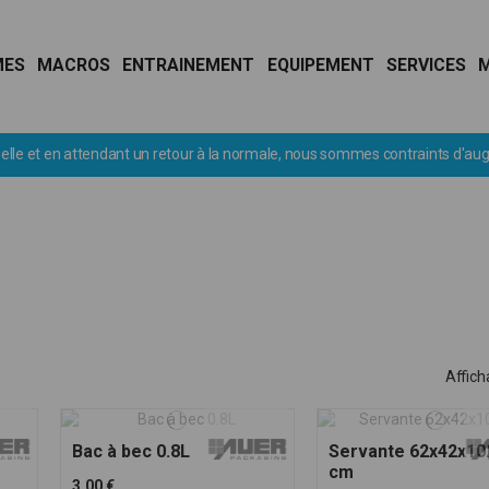
MES
MACROS
ENTRAINEMENT
EQUIPEMENT
SERVICES
nous sommes contraints d'augmenter le franco de port à 1000€ TTC
Affich
Bac à bec 0.8L
Servante 62x42x10
cm
3,00 €