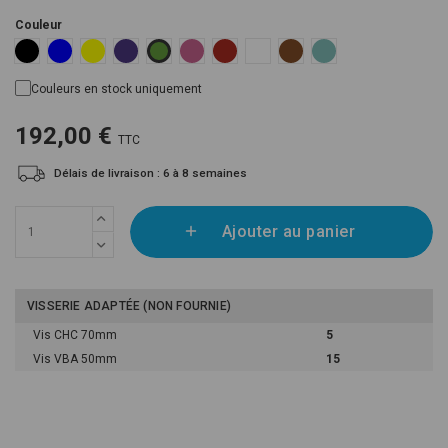
Couleur
Black RAL 9005
Blue RAL 5015
Yellow RAL 1018
Violet S4050-R60B/M
Pink RAL 4003
Red RAL 3000
White
Brown RAL 8003
Blue Mint RAL 6027
Green RAL 6018
Couleurs en stock uniquement
192,00 €
TTC
Délais de livraison : 6 à 8 semaines
Ajouter au panier
VISSERIE ADAPTÉE (NON FOURNIE)
Vis CHC 70mm
5
Vis VBA 50mm
15