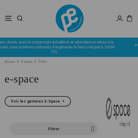
Déstockage : profitez de remise jusqu'à -60%.
J’en profite
€
Accueil
E-Space
Filtrer
e-space
Voir les gammes E-Space
+
Filtrer