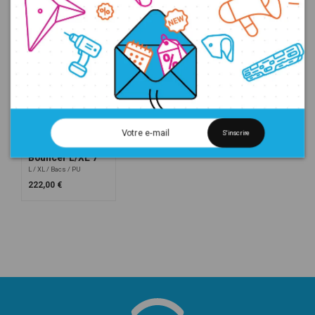
XXL
Bacs
Plats
PU
XXXL
Bacs
PU
213,00 €
180,00 €
S'inscrire
Bouncer L/XL 7
L
XL
Bacs
PU
222,00 €