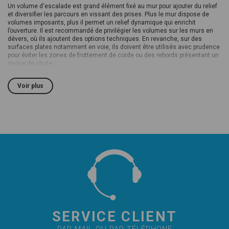
Un volume d'escalade est grand élément fixé au mur pour ajouter du relief
et diversifier les parcours en vissant des prises. Plus le mur dispose de
volumes imposants, plus il permet un relief dynamique qui enrichit
l’ouverture. Il est recommandé de privilégier les volumes sur les murs en
dévers, où ils ajoutent des options techniques. En revanche, sur des
surfaces plates notamment en voie, ils doivent être utilisés avec prudence
pour éviter les zones de frottement de corde ou des rebords présentant un
risque de chute.
Quels matériaux pour les volumes d'escalade ?
Voir plus
Les volumes en bois (plywood) offrent une excellente durabilité, ils se
retexturent et se réparent très bien. Ceux en fibre de verre, quant à eux,
sont légers et permettent des formes plus variées, idéales pour les
parcours modernes et dynamiques. Il existe également des volumes dual
texture (dualtex), combinant une partie lisse et une partie adhérente, afin
de limiter les points d’appui. Les volumes sont disponibles en plusieurs
couleurs.
Comment choisir son volume ?
Pour les salles d’escalade cherchant à optimiser leur espace tout en
offrant des parcours variés, les volumes représentent une solution
esthétique, durable et flexible. Les volumes peuvent être notamment
triangulaire, sphériques, cubiques, ou même en forme d'animaux, chacun
offrant des opportunités variés pour les prises et les appuis. En fonction de
l'inclinaison du mur, un volume angulaire ou proéminent sera mieux adapté
aux dévers pour des mouvements physiques, tandis qu’un volume plat
SERVICE CLIENT
conviendra aux murs inclinés, créant de la technicité pour les
mouvements de pied et d’équilibre. Nous préconisons S pour les pieds et