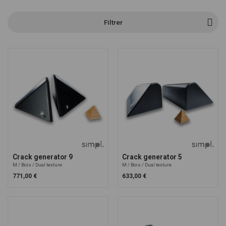
avec option dual texture : composé d'une partie glissante et une partie
adhérente pour une escalade technique
Filtrer
Si besoin, nous pouvons vous aider à faire votre sélection grâce à notre
formulaire de devis personnalisé.
Crack generator 9
Crack generator 5
M
Bois
Dual texture
M
Bois
Dual texture
771,00 €
633,00 €