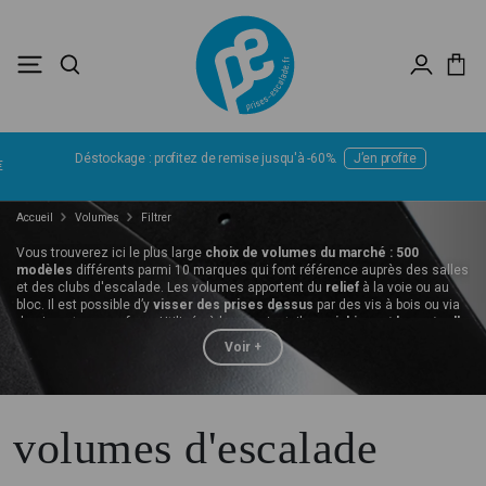
Déstockage : profitez de remise jusqu'à -60%.
J’en profite
Accueil
Volumes
Filtrer
Vous trouverez ici le plus large
choix de volumes du marché : 500
modèles
différents parmi 10 marques qui font référence auprès des salles
et des clubs d'escalade. Les volumes apportent du
relief
à la voie ou au
bloc. Il est possible d’y
visser des prises dessus
par des vis à bois ou via
des inserts en surface. Utilisés à bon escient, ils
enrichissent la gestuelle
et complexifient les mouvements
. Une grande variété de volumes est
Voir +
disponible parmi :
toutes les formes géométriques : triangle, cube, hexagone…
toutes les tailles : de XS à XXL
volumes d'escalade
Voir le référentiel
tous les matériaux : bois résiné, fibre de verre
Voir plus