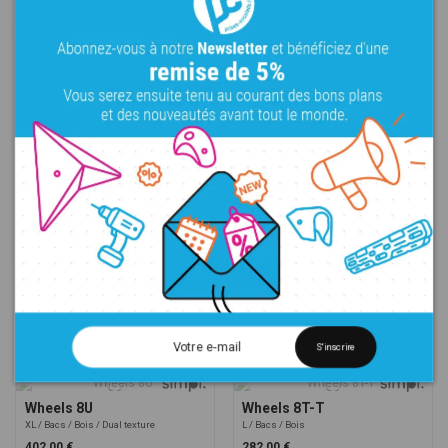
Crack generator 1
Rubber Inserts
S
Bois
Dual texture
M
Bois
264,00 €
81,00 €
Crack generator 8
Crack generator 7
XXXL
Mega
Bois
Dual texture
Mega
Bois
Dual texture
2 571,00 €
1 287,00 €
Crack generator 6
Wheels 8U-T
XXXL
Bois
Dual texture
XL
Bacs
Bois
645,00 €
351,00 €
S'inscrire
Wheels 8U
Wheels 8T-T
XL
Bacs
Bois
Dual texture
L
Bacs
Bois
402,00 €
282,00 €