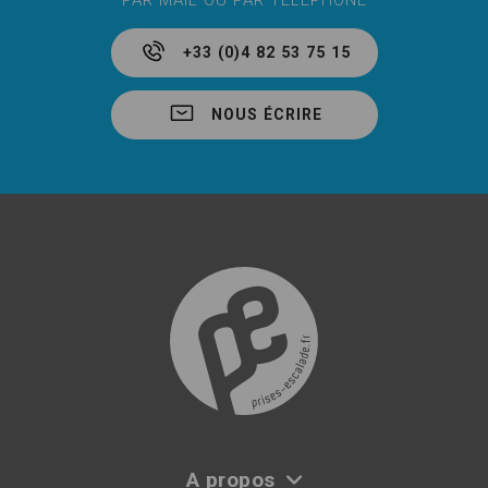
PAR MAIL OU PAR TÉLÉPHONE
M/L pour les mains.
Un volume appartient à la taille X quand il rentre dans le cercle de diamètre
+33 (0)4 82 53 75 15
Y :
XS : <20 cm
S : <40 cm
NOUS ÉCRIRE
M : <70 cm
L : <110 cm
XL : <150 cm
XXL : >150 cm
Besoin d'aide ou d’information ?
Vous pouvez trouver, sur notre site web,
un
service d’accompagnement
personnalisé pour vous aider dans votre
sélection de prises, macros et volumes.
En savoir + sur le
choix des prises et volumes
.
Combien de volumes d'escalade choisir pour son mur ?
Il y a pas vraiment de règle, leur nombre et leurs tailles dépendent de la
qualité de l’escalade proposée et donc aussi de budget. Plus il y a de
volumes et plus ils sont gros, plus le mur aura du relief qui enrichira
l’ouverture. Ils peuvent être répartis de façon flexible selon la classification
de la structure d'escalade (SAE). Le nombre et la taille des volumes
d'escalade peuvent varier en fonction de l'utilisation et du niveau de
difficulté et du type de mur.
Voici un exemple de répartition :
XS : 10%
A propos
S : 20%